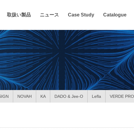
取扱い製品
ニュース
Case Study
Catalogue
SIGN
NOVAH
KA
DADO & Jee-O
Lefla
VERDE PRO