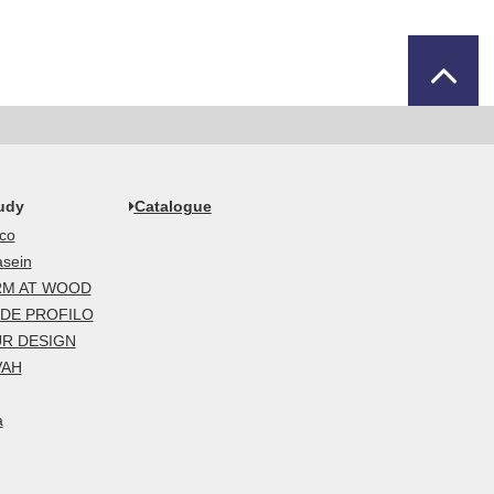
udy
Catalogue
co
sein
M AT WOOD
DE PROFILO
R DESIGN
VAH
a