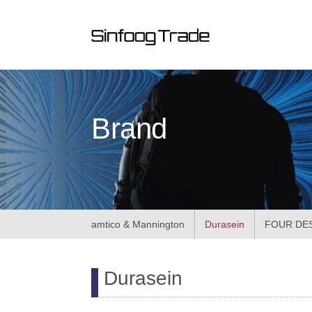
Brand
amtico & Mannington
Durasein
FOUR DE
Durasein