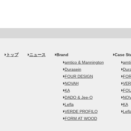
トップ
ニュース
Brand
Case St
amtico & Mannington
amti
Durasein
Dura
FOUR DESIGN
FOR
NOVAH
VER
KA
FOU
DADO & Jee-O
NO
Lefla
KA
VERDE PROFILO
Lefl
FORM AT WOOD