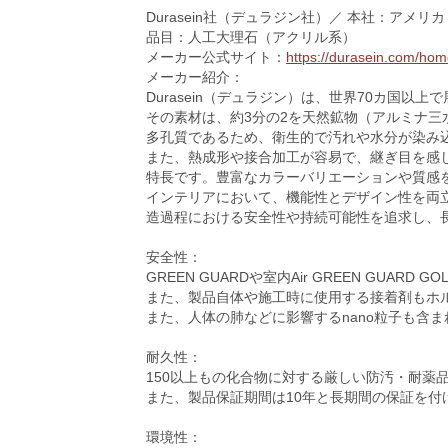
Durasein社（デュラジン社）／ 本社：アメリカ
品目：人工大理石（アクリル系）
メーカー公式サイト：
https://durasein.com/hom
メーカー紹介：
Durasein（デュラジン）は、世界70カ国
その素材は、約3分の2を天然鉱物（アルミナ三
多孔質であるため、衛生的で汚れや水分が染み
また、熱成形や接合加工が容易で、継ぎ目を感じ
特長です。豊富なカラーバリエーションや質感
インテリアにおいて、機能性とデザイン性を両立
造過程における安全性や持続可能性を追求し、
安全性：
GREEN GUARDや室内Air GREEN GU
また、製品自体や施工時に使用する接着剤もホル
また、人体の肺などに影響するnano粒子も含ま
耐久性：
150以上もの化合物に対する厳しい防汚・耐薬
また、製品保証期間は10年と長期間の保証を付
環境性：