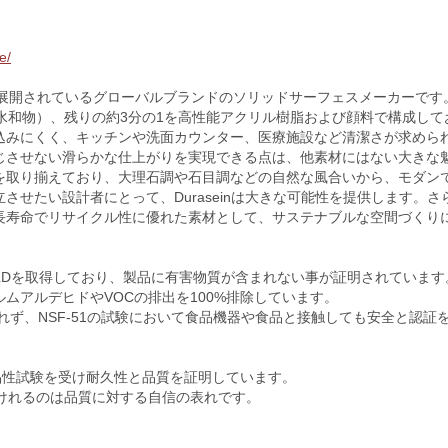
e/
以上で展開されているグローバルブランドのソリッドサーフェスメーカーです
水和物）、残りの約3分の1を高性能アクリル樹脂および顔料で構成し
込みにくく、キッチンや洗面カウンター、医療施設など清潔さが求めら
させない滑らかな仕上がりを実現できる点は、他素材にはない大きな魅力で
を取り揃えており、大理石調や石目調などの自然な風合いから、モダン
させたい設計者にとって、Duraseinは大きな可能性を提供します。
長寿命でリサイクル性に優れた素材として、サステナブルな空間づくり
ARD GOLDを取得しており、製品に有害物質が含まれない事が証明されています
ムアルデヒドやVOCの排出を100%排除しています。
れず、NSF-51の試験において食品機器や食品と接触しても安全と認証
品性試験を受け耐久性と品質を証明しています。
けれるのは品質に対する自信の表れです。