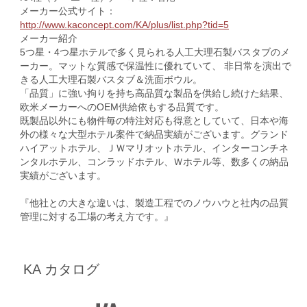
メーカー公式サイト：
http://www.kaconcept.com/KA/plus/list.php?tid=5
メーカー紹介
5つ星・4つ星ホテルで多く見られる人工大理石製バスタブのメ
ーカー。マットな質感で保温性に優れていて、 非日常を演出で
きる人工大理石製バスタブ＆洗面ボウル。
「品質」に強い拘りを持ち高品質な製品を供給し続けた結果、
欧米メーカーへのOEM供給依もする品質です。
既製品以外にも物件毎の特注対応も得意としていて、日本や海
外の様々な大型ホテル案件で納品実績がございます。グランド
ハイアットホテル、ＪＷマリオットホテル、インターコンチネ
ンタルホテル、コンラッドホテル、Ｗホテル等、数多くの納品
実績がございます。
『他社との大きな違いは、製造工程でのノウハウと社内の品質
管理に対する工場の考え方です。』
KA カタログ