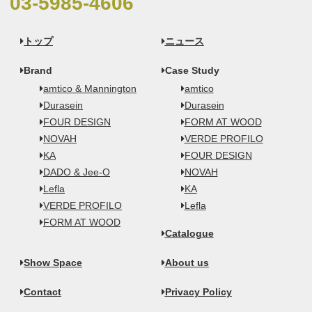
03-5985-4606
トップ
ニュース
Brand
Case Study
amtico & Mannington
amtico
Durasein
Durasein
FOUR DESIGN
FORM AT WOOD
NOVAH
VERDE PROFILO
KA
FOUR DESIGN
DADO & Jee-O
NOVAH
Lefla
KA
VERDE PROFILO
Lefla
FORM AT WOOD
Catalogue
Show Space
About us
Contact
Privacy Policy