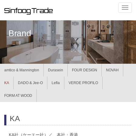
ナ
ビ
ゲ
ー
Brand
シ
ョ
ン
の
切
替
amtico & Mannington
Durasein
FOUR DESIGN
NOVAH
KA
DADO & Jee-O
Lefla
VERDE PROFILO
FORM AT WOOD
KA
KA社（ケーエー社）／ 本社：香港